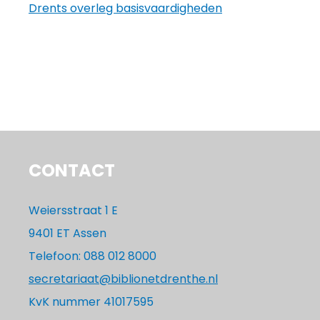
Drents overleg basisvaardigheden
CONTACT
Weiersstraat 1 E
9401 ET Assen
Telefoon: 088 012 8000
secretariaat@biblionetdrenthe.nl
KvK nummer 41017595