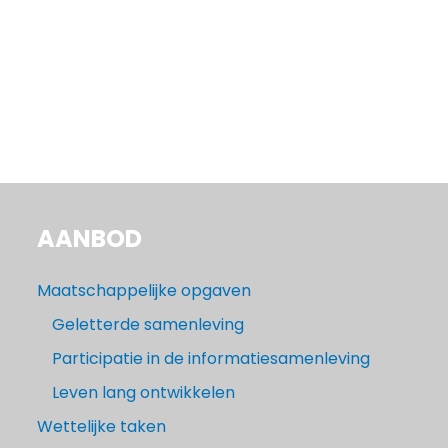
AANBOD
Maatschappelijke opgaven
Geletterde samenleving
Participatie in de informatiesamenleving
Leven lang ontwikkelen
Wettelijke taken