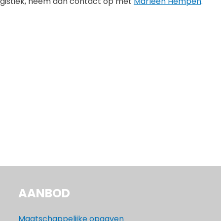
ogistiek, neem dan contact op met
Marleen Hempen
.
AANBOD
Maatschappelijke opgaven