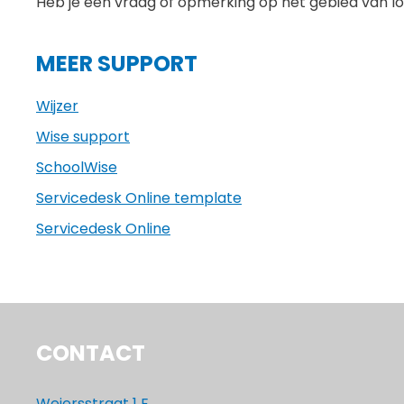
Heb je een vraag of opmerking op het gebied van l
MEER SUPPORT
Wijzer
Wise support
SchoolWise
Servicedesk Online template
Servicedesk Online
CONTACT
Weiersstraat 1 E