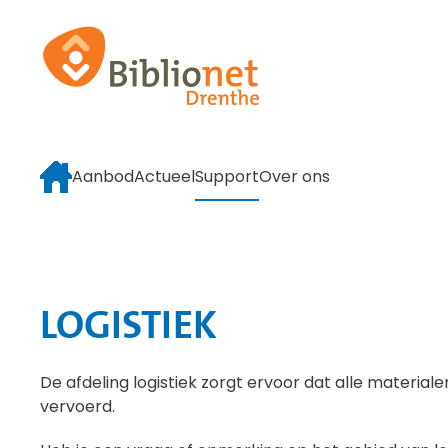
Terug naar hoofdinhoud
Aanbod
Actueel
Support
Over ons
LOGISTIEK
De afdeling logistiek zorgt ervoor dat alle material
vervoerd.