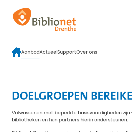
Terug naar hoofdinhoud
Aanbod
Actueel
Support
Over ons
DOELGROEPEN BEREIK
Volwassenen met beperkte basisvaardigheden zijn v
bibliotheken en hun partners hierin ondersteunen.