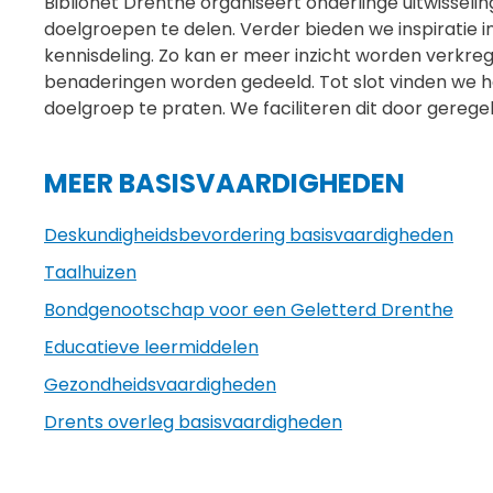
Biblionet Drenthe organiseert onderlinge uitwisseli
doelgroepen te delen. Verder bieden we inspiratie 
kennisdeling. Zo kan er meer inzicht worden verkr
benaderingen worden gedeeld. Tot slot vinden we he
doelgroep te praten. We faciliteren dit door gerege
MEER BASISVAARDIGHEDEN
Deskundigheids­­bevor­­dering basisvaardigheden
Taalhuizen
Bondgenootschap voor een Geletterd Drenthe
Educatieve leermiddelen
Gezondheidsvaardigheden
Drents overleg basisvaardigheden