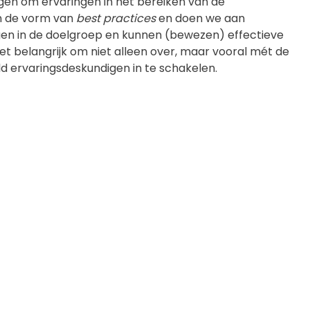
ngen om ervaringen in het bereiken van de
in de vorm van
best practices
en doen we aan
egen in de doelgroep en kunnen (bewezen) effectieve
t belangrijk om niet alleen over, maar vooral mét de
ld ervaringsdeskundigen in te schakelen.