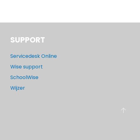
SUPPORT
Servicedesk Online
Wise support
SchoolWise
Wijzer