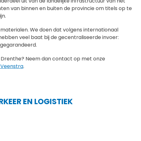
rdeel uit van de landelijke infrastructuur van het
nten van binnen en buiten de provincie om titels op te
jn.
 materialen. We doen dat volgens internationaal
ebben veel baat bij de gecentraliseerde invoer:
e gegarandeerd.
 in Drenthe? Neem dan contact op met onze
 Veenstra
.
RKEER EN LOGISTIEK