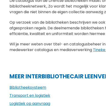
De catalogus van de Drentse bibliotheken maakt onde
bibliotheeknetwerk., Zo wordt het mogelijk voor kla
vragen die niet binnen de eigen collectie aanwezig zi
Op verzoek van de bibliotheken beschrijven we ook
afgesproken regels. De deelnemende bibliotheken h
efficiëntie, kwaliteit en uniformiteit worden hierme
Wil je meer weten over titel- en catalogusbeheer
medewerker catalogus en mediaverwerking
Tineke
MEER INTERBIBLIOTHECAIR LEENVE
Bibliotheeksysteem
Transport en logistiek
Logistiek op aanvraag